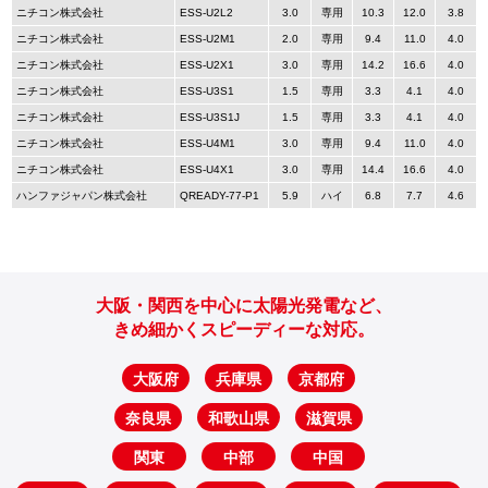
ニチコン株式会社
ESS-U2L2
3.0
専用
10.3
12.0
3.8
ニチコン株式会社
ESS-U2M1
2.0
専用
9.4
11.0
4.0
ニチコン株式会社
ESS-U2X1
3.0
専用
14.2
16.6
4.0
ニチコン株式会社
ESS-U3S1
1.5
専用
3.3
4.1
4.0
ニチコン株式会社
ESS-U3S1J
1.5
専用
3.3
4.1
4.0
ニチコン株式会社
ESS-U4M1
3.0
専用
9.4
11.0
4.0
ニチコン株式会社
ESS-U4X1
3.0
専用
14.4
16.6
4.0
ハンファジャパン株式会社
QREADY-77-P1
5.9
ハイ
6.8
7.7
4.6
大阪・関西を中心に太陽光発電など、
きめ細かくスピーディーな対応。
大阪府
兵庫県
京都府
奈良県
和歌山県
滋賀県
関東
中部
中国