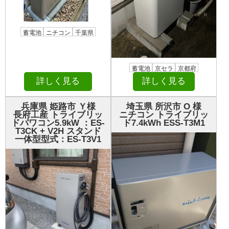
蓄電池
ニチコン
千葉県
蓄電池
京セラ
京都府
詳しく見る
詳しく見る
兵庫県 姫路市 Ｙ様
埼玉県 所沢市 О 様
長府工産 トライブリッ
ニチコン トライブリッ
ドパワコン5.9kW ：ES-
ド7.4kWh ESS-T3M1
T3CK + V2H スタンド
一体型型式：ES-T3V1