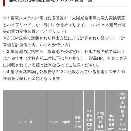
※1 蓄電システムの電力変換装置が「太陽光発電等の電力変換装置
とハイブリッド」か「専用」かを表示します。（ハイ＝太陽光発電
等の電力変換装置とハイブリッド）
※2 JEM規格で定義された算出方法により計算された値です。（計
算値と計測値の内、いずれか低い方）
※3 単電池の定格容量、単電池の公称電圧、セルの数の積で算出さ
れた値です（小数点第二位以下は切り捨て）。製品HP、カタログ等
に掲載されている値とは異なるのでご注意ください。
※4 補助金基準額は公募要領P.13に記載されている蓄電システムの
評価を反映した金額となります。
※4
補助
金
基準
※1
額
※2初
電力
※3
(単
定格
期実
変換
蓄電
位：
メーカー名
パッケージ型番
出力
効
装置
容量
万円
(kW)
容量
タイ
(kWh)
/kWh
(kWh)