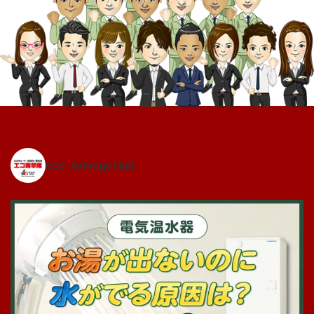
eco_totsugekitai