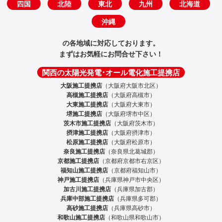
四国
北陸
東北
九州
北海道
沖縄
の各地域に対応しております。
まずはお気軽にお問合せ下さい！
関西の太陽光発電･オール電化施工提携店
大阪施工提携店
（大阪府大阪市北区）
高槻施工提携店
（大阪府高槻市）
大東施工提携店
（大阪府大東市）
堺施工提携店
（大阪府堺市中区）
茨木市施工提携店
（大阪府茨木市）
摂津施工提携店
（大阪府摂津市）
松原施工提携店
（大阪府松原市）
奈良施工提携店
（奈良県北葛城郡）
京都施工提携店
（京都府京都市右京区）
福知山施工提携店
（京都府福知山市）
神戸施工提携店
（兵庫県神戸市中央区）
加古川施工提携店
（兵庫県加古郡）
兵庫中部施工提携店
（兵庫県多可郡）
高砂施工提携店
（兵庫県高砂市）
和歌山施工提携店
（和歌山県和歌山市）