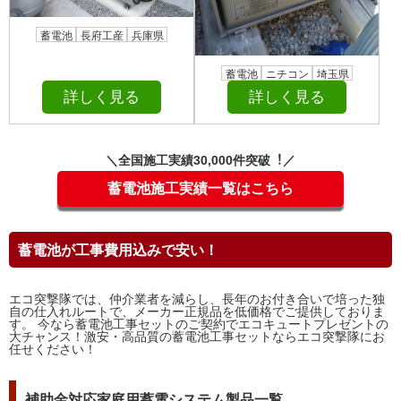
蓄電池
長府工産
兵庫県
蓄電池
ニチコン
埼玉県
詳しく見る
詳しく見る
＼全国施⼯実績30,000件突破︕／
蓄電池施工実績一覧はこちら
蓄電池が工事費用込みで安い！
エコ突撃隊では、仲介業者を減らし、長年のお付き合いで培った独
自の仕入れルートで、メーカー正規品を低価格でご提供しておりま
す。 今なら蓄電池工事セットのご契約でエコキュートプレゼントの
大チャンス！激安・高品質の蓄電池工事セットならエコ突撃隊にお
任せください！
補助金対応家庭用蓄電システム製品一覧