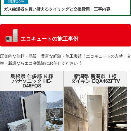
関連記事
ガス給湯器を買い替えるタイミングと交換費用・工事内容
エコキュートの施工事例
圧倒的な信頼・品質・豊富な経験・施⼯実績︕エコキュートの⼊替・交
換・新設ならエコ突撃隊にお任せください︕
島根県 仁多郡 Ｋ様
新潟県 新潟市 Ｉ様
パナソニック HE-
ダイキン EQA46ZFTV
D46FQS