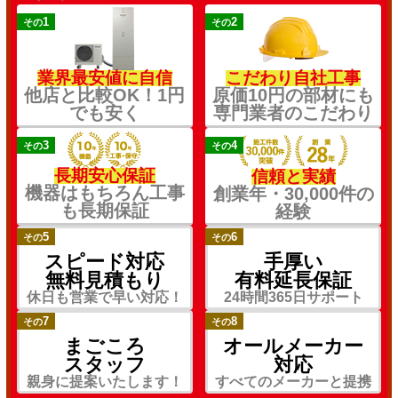
1
2
その
その
業界最安値に自信
こだわり自社工事
他店と比較OK！1円
原価10円の部材にも
でも安く
専門業者のこだわり
3
4
その
その
長期安心保証
信頼と実績
機器はもちろん工事
創業年・30,000件の
も長期保証
経験
5
6
その
その
スピード対応
手厚い
無料見積もり
有料延長保証
休日も営業で早い対応！
24時間365日サポート
7
8
その
その
まごころ
オールメーカー
スタッフ
対応
親身に提案いたします！
すべてのメーカーと提携