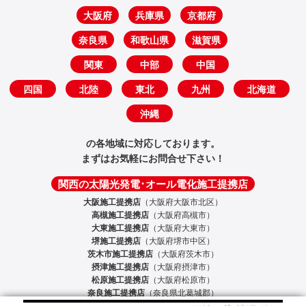
大阪府
兵庫県
京都府
奈良県
和歌山県
滋賀県
関東
中部
中国
四国
北陸
東北
九州
北海道
沖縄
の各地域に対応しております。
まずはお気軽にお問合せ下さい！
関西の太陽光発電･オール電化施工提携店
大阪施工提携店
（大阪府大阪市北区）
高槻施工提携店
（大阪府高槻市）
大東施工提携店
（大阪府大東市）
堺施工提携店
（大阪府堺市中区）
茨木市施工提携店
（大阪府茨木市）
摂津施工提携店
（大阪府摂津市）
松原施工提携店
（大阪府松原市）
奈良施工提携店
（奈良県北葛城郡）
京都施工提携店
（京都府京都市右京区）