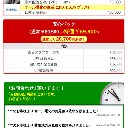
排水配管交換（VP）（1m）
\3,300
オール電化の生活にあんしんをプラス!
10年延長保証
\30,000
安心パック
特価￥59,800
（通常￥80,500→
）
20,700
通常より
円お得！
内訳
風呂アダプター交換
\12,000
10年延長保証
\30,000
追い炊き配管交換
\16,500
EQ撤去費用
\22,000
｢お問合わせ｣ 頂いてます！
｢台数限定｣ 商品もございます。
お急ぎください！