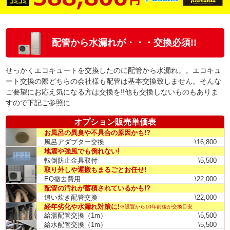
配管から水漏れが・・・交換必須!!
せっかくエコキュートを交換したのに配管から水漏れ。。エコキュ
ート交換の際どちらの会社様も配管は基本交換致しません。そんな
ご要望にお応え気になる方は交換を!!他も交換しないものもありま
すので下記ご参照に
オプション販売単価表
お風呂の異臭や不具合の原因かも!?
風呂アダプター交換
\16,800
地震や強風でも倒れない!
転倒防止金具取付
\5,500
取り外しや運搬もまるごとお任せ!
EQ撤去費用
\22,000
配管の汚れが蓄積されているかも!?
追い炊き配管交換
\22,000
経年劣化や水漏れ対策に!
※設置から10年前後が交換目安
給湯配管交換（1m）
\5,500
給水配管交換（1m）
\5,500