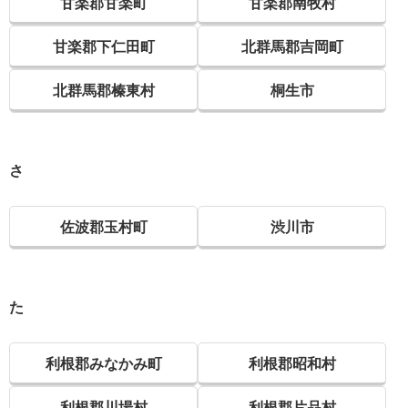
甘楽郡甘楽町
甘楽郡南牧村
甘楽郡下仁田町
北群馬郡吉岡町
北群馬郡榛東村
桐生市
さ
佐波郡玉村町
渋川市
た
利根郡みなかみ町
利根郡昭和村
利根郡川場村
利根郡片品村