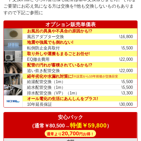
ご要望にお応え気になる方は交換を!!他も交換しないものもありま
すので下記ご参照に
オプション販売単価表
お風呂の異臭や不具合の原因かも!?
風呂アダプター交換
\16,800
地震や強風でも倒れない!
転倒防止金具取付
\5,500
取り外しや運搬もまるごとお任せ!
EQ撤去費用
\22,000
配管の汚れが蓄積されているかも!?
追い炊き配管交換
\22,000
経年劣化や水漏れ対策に!
※設置から10年前後が交換目安
給湯配管交換（1m）
\5,500
給水配管交換（1m）
\5,500
排水配管交換（VP）（1m）
\3,300
オール電化の生活にあんしんをプラス!
10年延長保証
\30,000
安心パック
特価￥59,800
（通常￥80,500→
）
20,700
通常より
円お得！