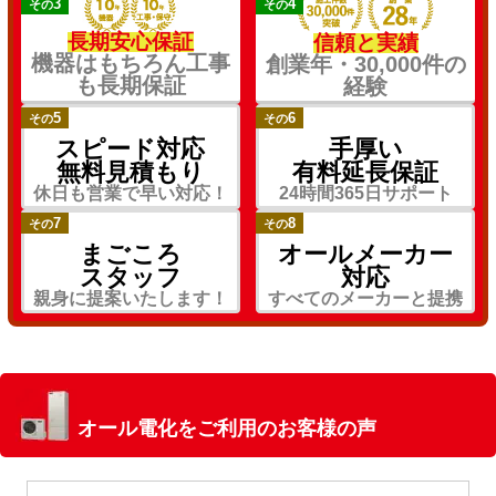
3
4
その
その
長期安心保証
信頼と実績
機器はもちろん工事
創業年・30,000件の
も長期保証
経験
5
6
その
その
スピード対応
手厚い
無料見積もり
有料延長保証
休日も営業で早い対応！
24時間365日サポート
7
8
その
その
まごころ
オールメーカー
スタッフ
対応
親身に提案いたします！
すべてのメーカーと提携
オール電化をご利用のお客様の声