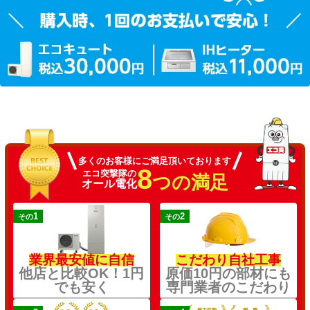
多くのお客様にご満足頂いております
8
エコ突撃隊の
つの満足
オール電化
1
2
その
その
業界最安値に自信
こだわり自社工事
他店と比較OK！1円
原価10円の部材にも
でも安く
専門業者のこだわり