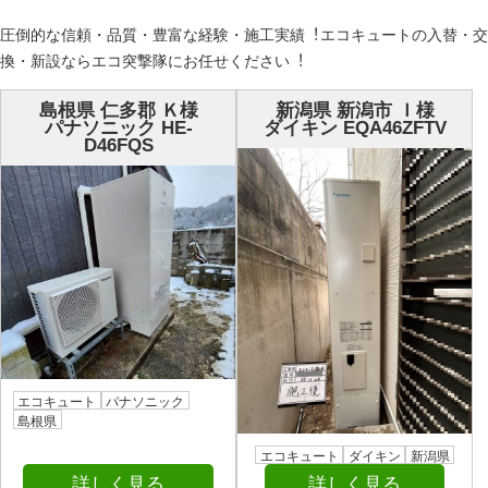
圧倒的な信頼・品質・豊富な経験・施⼯実績︕エコキュートの⼊替・交
換・新設ならエコ突撃隊にお任せください︕
島根県 仁多郡 Ｋ様
新潟県 新潟市 Ｉ様
パナソニック HE-
ダイキン EQA46ZFTV
D46FQS
エコキュート
パナソニック
島根県
エコキュート
ダイキン
新潟県
詳しく見る
詳しく見る