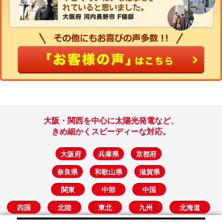
大阪・関西を中心に太陽光発電など、
きめ細かくスピーディーな対応。
大阪府
兵庫県
京都府
奈良県
和歌山県
滋賀県
関東
中部
中国
四国
北陸
東北
九州
北海道