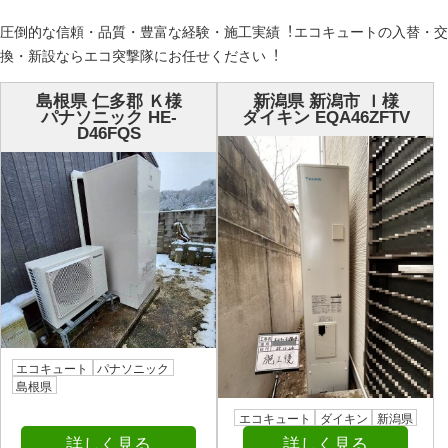
圧倒的な信頼・品質・豊富な経験・施⼯実績︕エコキュートの⼊替・交
換・新設ならエコ突撃隊にお任せください︕
島根県 仁多郡 Ｋ様
新潟県 新潟市 Ｉ様
パナソニック HE-
ダイキン EQA46ZFTV
D46FQS
エコキュート
パナソニック
島根県
エコキュート
ダイキン
新潟県
詳しく見る
詳しく見る