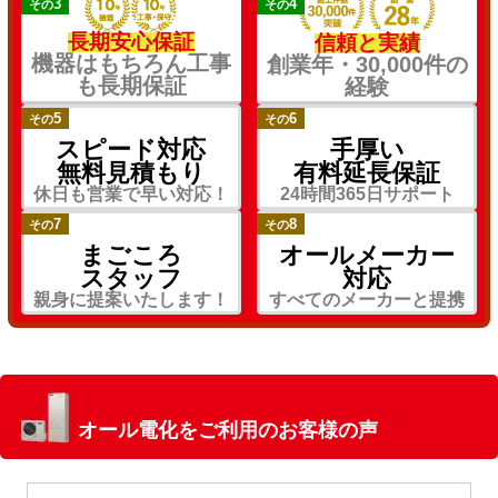
3
4
その
その
長期安心保証
信頼と実績
機器はもちろん工事
創業年・30,000件の
も長期保証
経験
5
6
その
その
スピード対応
手厚い
無料見積もり
有料延長保証
休日も営業で早い対応！
24時間365日サポート
7
8
その
その
まごころ
オールメーカー
スタッフ
対応
親身に提案いたします！
すべてのメーカーと提携
オール電化をご利用のお客様の声