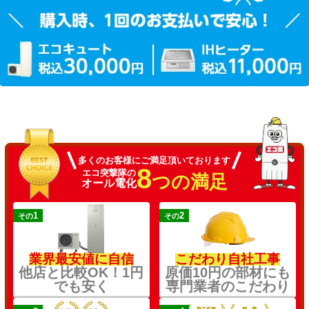
多くのお客様にご満足頂いております
8
エコ突撃隊の
つの満足
オール電化
1
2
その
その
業界最安値に自信
こだわり自社工事
他店と比較OK！1円
原価10円の部材にも
でも安く
専門業者のこだわり