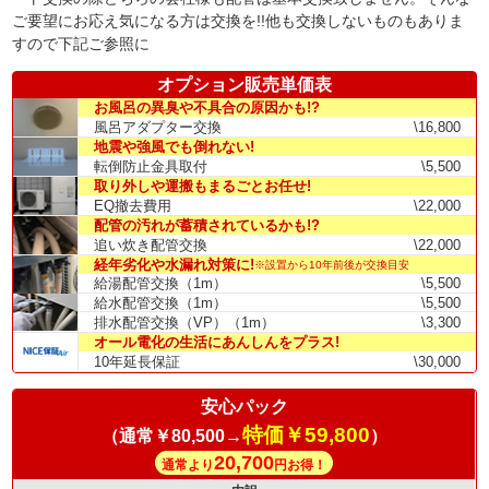
ご要望にお応え気になる方は交換を!!他も交換しないものもありま
すので下記ご参照に
オプション販売単価表
お風呂の異臭や不具合の原因かも!?
風呂アダプター交換
\16,800
地震や強風でも倒れない!
転倒防止金具取付
\5,500
取り外しや運搬もまるごとお任せ!
EQ撤去費用
\22,000
配管の汚れが蓄積されているかも!?
追い炊き配管交換
\22,000
経年劣化や水漏れ対策に!
※設置から10年前後が交換目安
給湯配管交換（1m）
\5,500
給水配管交換（1m）
\5,500
排水配管交換（VP）（1m）
\3,300
オール電化の生活にあんしんをプラス!
10年延長保証
\30,000
安心パック
特価￥59,800
（通常￥80,500→
）
20,700
通常より
円お得！