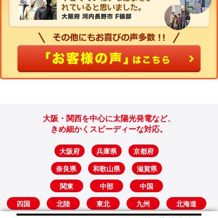
大阪・関西を中心に太陽光発電など、
きめ細かくスピーディーな対応。
大阪府
兵庫県
京都府
奈良県
和歌山県
滋賀県
関東
中部
中国
四国
北陸
東北
九州
北海道