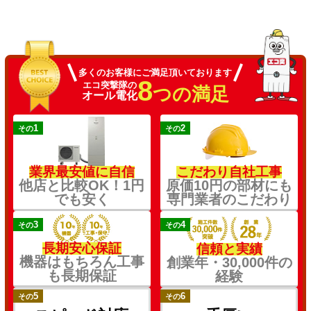
多くのお客様にご満足頂いております
8
エコ突撃隊の
つの満足
オール電化
1
2
その
その
業界最安値に自信
こだわり自社工事
他店と比較OK！1円
原価10円の部材にも
でも安く
専門業者のこだわり
3
4
その
その
長期安心保証
信頼と実績
機器はもちろん工事
創業年・30,000件の
も長期保証
経験
5
6
その
その