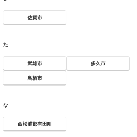
佐賀市
た
武雄市
多久市
鳥栖市
な
西松浦郡有田町