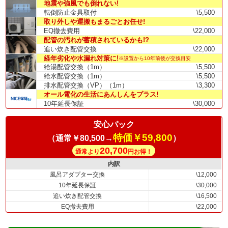
地震や強風でも倒れない!
転倒防止金具取付
\5,500
取り外しや運搬もまるごとお任せ!
EQ撤去費用
\22,000
配管の汚れが蓄積されているかも!?
追い炊き配管交換
\22,000
経年劣化や水漏れ対策に!
※設置から10年前後が交換目安
給湯配管交換（1m）
\5,500
給水配管交換（1m）
\5,500
排水配管交換（VP）（1m）
\3,300
オール電化の生活にあんしんをプラス!
10年延長保証
\30,000
安心パック
特価￥59,800
（通常￥80,500→
）
20,700
通常より
円お得！
内訳
風呂アダプター交換
\12,000
10年延長保証
\30,000
追い炊き配管交換
\16,500
EQ撤去費用
\22,000