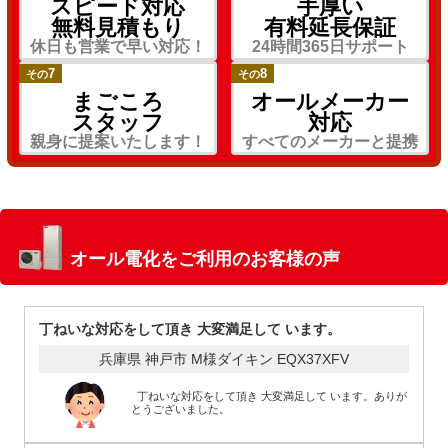
スピード対応
手厚い
無料見積もり
有料延長保証
休日も営業で早い対応！
24時間365日サポート
7
8
その
その
まごころ
オールメーカー
スタッフ
対応
親身に提案いたします！
すべてのメーカーと提携
オール電化をご利用のお客様の声
丁ねいな対応をして頂き 大変満足して います。
兵庫県 神戸市 M様
ダイキン EQX37XFV
丁ねいな対応をして頂き 大変満足して います。ありが
とうございました。