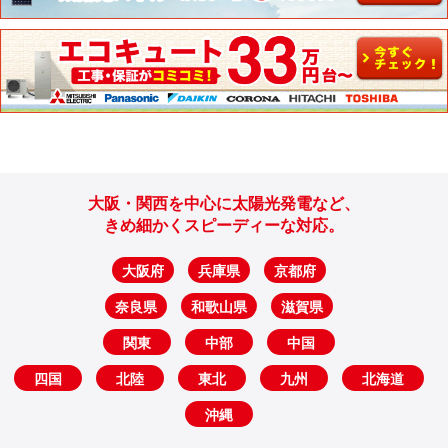
大阪・関西を中心に太陽光発電など、
きめ細かくスピーディーな対応。
大阪府
兵庫県
京都府
奈良県
和歌山県
滋賀県
関東
中部
中国
四国
北陸
東北
九州
北海道
沖縄