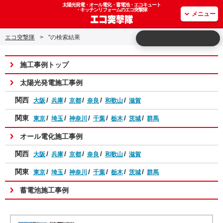
太陽光発電・オール電化・蓄電池・エコキュート
・キッチンリフォームのエコ突撃隊
メニュー
エコ突撃隊
>
''の検索結果
施工事例トップ
太陽光発電施工事例
関西
大阪
兵庫
京都
奈良
和歌山
滋賀
関東
東京
埼玉
神奈川
千葉
栃木
茨城
群馬
オール電化施工事例
関西
大阪
兵庫
京都
奈良
和歌山
滋賀
関東
東京
埼玉
神奈川
千葉
栃木
茨城
群馬
蓄電池施工事例