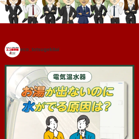
eco_totsugekitai