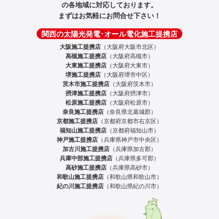
の各地域に対応しております。
まずはお気軽にお問合せ下さい！
関西の太陽光発電･オール電化施工提携店
大阪施工提携店
（大阪府大阪市北区）
高槻施工提携店
（大阪府高槻市）
大東施工提携店
（大阪府大東市）
堺施工提携店
（大阪府堺市中区）
茨木市施工提携店
（大阪府茨木市）
摂津施工提携店
（大阪府摂津市）
松原施工提携店
（大阪府松原市）
奈良施工提携店
（奈良県北葛城郡）
京都施工提携店
（京都府京都市右京区）
福知山施工提携店
（京都府福知山市）
神戸施工提携店
（兵庫県神戸市中央区）
加古川施工提携店
（兵庫県加古郡）
兵庫中部施工提携店
（兵庫県多可郡）
高砂施工提携店
（兵庫県高砂市）
和歌山施工提携店
（和歌山県和歌山市）
紀の川施工提携店
（和歌山県紀の川市）